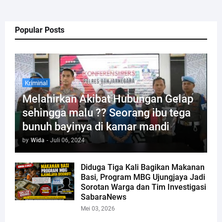
Popular Posts
Kriminal
Melahirkan Akibat Hubungan Gelap
sehingga malu ?? Seorang ibu tega
bunuh bayinya di kamar mandi
by
Wida
-
Juli 06, 2024
Diduga Tiga Kali Bagikan Makanan
Basi, Program MBG Ujungjaya Jadi
Sorotan Warga dan Tim Investigasi
SabaraNews
Mei 03, 2026