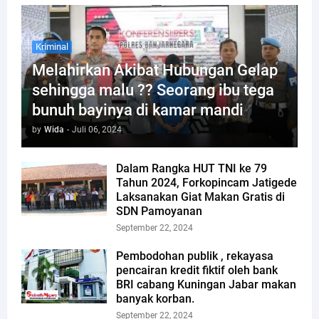
Kriminal
Melahirkan Akibat Hubungan Gelap
sehingga malu ?? Seorang ibu tega
bunuh bayinya di kamar mandi
by
Wida
-
Juli 06, 2024
Dalam Rangka HUT TNI ke 79
Tahun 2024, Forkopincam Jatigede
Laksanakan Giat Makan Gratis di
SDN Pamoyanan
September 22, 2024
Pembodohan publik , rekayasa
pencairan kredit fiktif oleh bank
BRI cabang Kuningan Jabar makan
banyak korban.
September 22, 2024