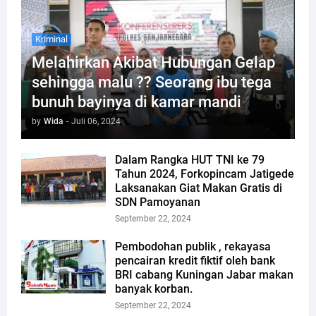
Kriminal
Melahirkan Akibat Hubungan Gelap
sehingga malu ?? Seorang ibu tega
bunuh bayinya di kamar mandi
by
Wida
-
Juli 06, 2024
Dalam Rangka HUT TNI ke 79
Tahun 2024, Forkopincam Jatigede
Laksanakan Giat Makan Gratis di
SDN Pamoyanan
September 22, 2024
Pembodohan publik , rekayasa
pencairan kredit fiktif oleh bank
BRI cabang Kuningan Jabar makan
banyak korban.
September 22, 2024