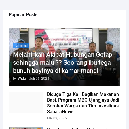
Popular Posts
Kriminal
Melahirkan Akibat Hubungan Gelap
sehingga malu ?? Seorang ibu tega
bunuh bayinya di kamar mandi
by
Wida
-
Juli 06, 2024
Diduga Tiga Kali Bagikan Makanan
Basi, Program MBG Ujungjaya Jadi
Sorotan Warga dan Tim Investigasi
SabaraNews
Mei 03, 2026