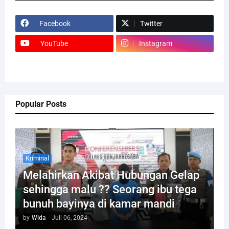
Facebook
Twitter
YouTube
Instagram
Popular Posts
Kriminal
Melahirkan Akibat Hubungan Gelap
sehingga malu ?? Seorang ibu tega
bunuh bayinya di kamar mandi
by
Wida
-
Juli 06, 2024