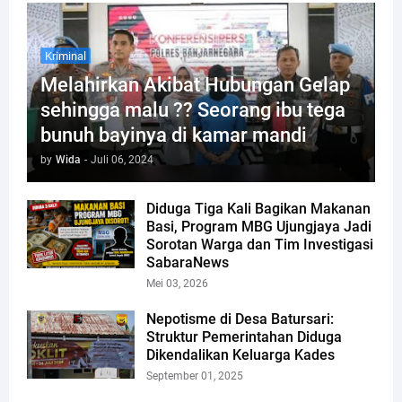
Kriminal
Melahirkan Akibat Hubungan Gelap
sehingga malu ?? Seorang ibu tega
bunuh bayinya di kamar mandi
by
Wida
-
Juli 06, 2024
Diduga Tiga Kali Bagikan Makanan
Basi, Program MBG Ujungjaya Jadi
Sorotan Warga dan Tim Investigasi
SabaraNews
Mei 03, 2026
Nepotisme di Desa Batursari:
Struktur Pemerintahan Diduga
Dikendalikan Keluarga Kades
September 01, 2025