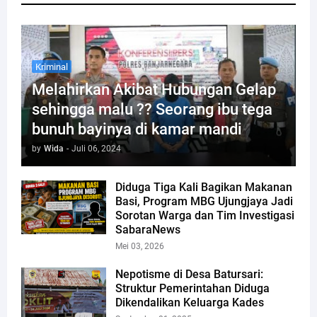
Kriminal
Melahirkan Akibat Hubungan Gelap
sehingga malu ?? Seorang ibu tega
bunuh bayinya di kamar mandi
by
Wida
-
Juli 06, 2024
Diduga Tiga Kali Bagikan Makanan
Basi, Program MBG Ujungjaya Jadi
Sorotan Warga dan Tim Investigasi
SabaraNews
Mei 03, 2026
Nepotisme di Desa Batursari:
Struktur Pemerintahan Diduga
Dikendalikan Keluarga Kades