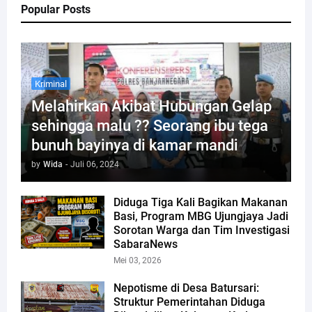
Popular Posts
Kriminal
Melahirkan Akibat Hubungan Gelap
sehingga malu ?? Seorang ibu tega
bunuh bayinya di kamar mandi
by
Wida
-
Juli 06, 2024
Diduga Tiga Kali Bagikan Makanan
Basi, Program MBG Ujungjaya Jadi
Sorotan Warga dan Tim Investigasi
SabaraNews
Mei 03, 2026
Nepotisme di Desa Batursari:
Struktur Pemerintahan Diduga