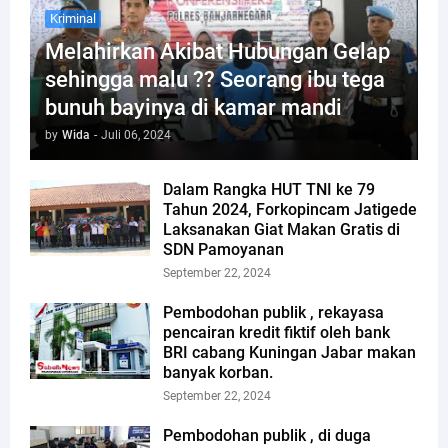
Kriminal
Melahirkan Akibat Hubungan Gelap
sehingga malu ?? Seorang ibu tega
bunuh bayinya di kamar mandi
by
Wida
-
Juli 06, 2024
Dalam Rangka HUT TNI ke 79
Tahun 2024, Forkopincam Jatigede
Laksanakan Giat Makan Gratis di
SDN Pamoyanan
September 22, 2024
Pembodohan publik , rekayasa
pencairan kredit fiktif oleh bank
BRI cabang Kuningan Jabar makan
banyak korban.
September 22, 2024
Pembodohan publik , di duga