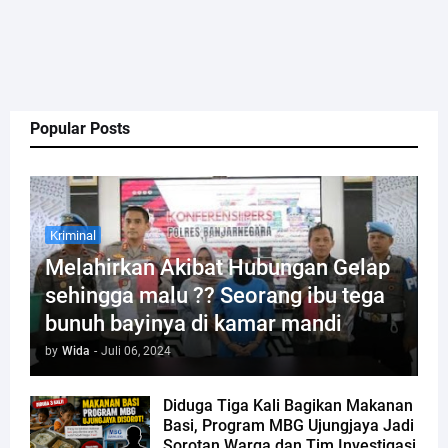
Popular Posts
Kriminal
Melahirkan Akibat Hubungan Gelap
sehingga malu ?? Seorang ibu tega
bunuh bayinya di kamar mandi
by
Wida
-
Juli 06, 2024
Diduga Tiga Kali Bagikan Makanan
Basi, Program MBG Ujungjaya Jadi
Sorotan Warga dan Tim Investigasi