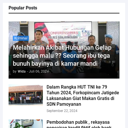
Popular Posts
Kriminal
Melahirkan Akibat Hubungan Gelap
sehingga malu ?? Seorang ibu tega
bunuh bayinya di kamar mandi
by
Wida
-
Juli 06, 2024
Dalam Rangka HUT TNI ke 79
Tahun 2024, Forkopincam Jatigede
Laksanakan Giat Makan Gratis di
SDN Pamoyanan
September 22, 2024
Pembodohan publik , rekayasa
pencairan kredit fiktif oleh bank