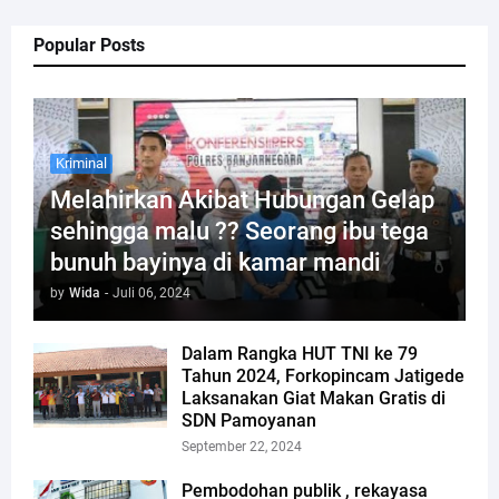
Popular Posts
Kriminal
Melahirkan Akibat Hubungan Gelap
sehingga malu ?? Seorang ibu tega
bunuh bayinya di kamar mandi
by
Wida
-
Juli 06, 2024
Dalam Rangka HUT TNI ke 79
Tahun 2024, Forkopincam Jatigede
Laksanakan Giat Makan Gratis di
SDN Pamoyanan
September 22, 2024
Pembodohan publik , rekayasa