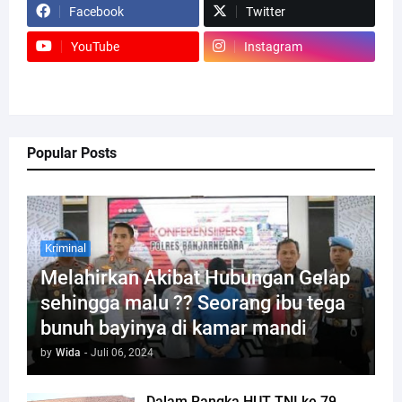
Facebook
Twitter
YouTube
Instagram
Popular Posts
Kriminal
Melahirkan Akibat Hubungan Gelap
sehingga malu ?? Seorang ibu tega
bunuh bayinya di kamar mandi
by
Wida
-
Juli 06, 2024
Dalam Rangka HUT TNI ke 79