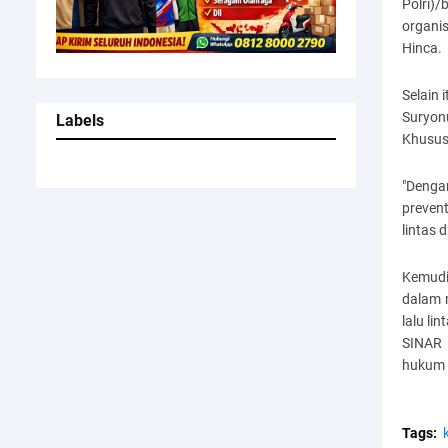
Polri)
organi
Hinca.
Selain 
Suryon
Labels
Khusus
"Denga
preven
lintas 
Kemudia
dalam 
lalu li
SINAR 
hukum l
Tags: