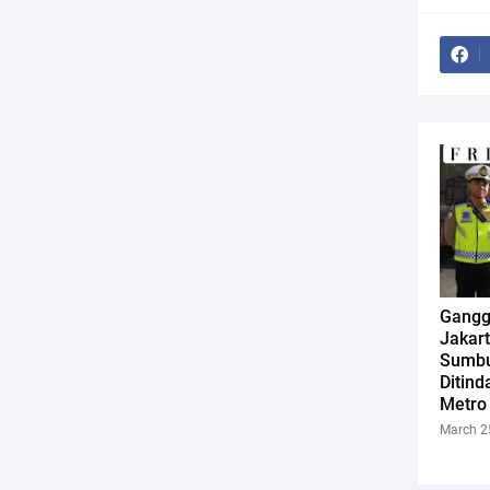
Gangg
Jakar
Sumbu
Ditind
Metro
March 2