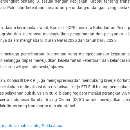
/berpangkat bintang 3, sesuai dengan kebijakan Kapolri tentang trans
sasi Polri dan ketentuan peraturan perundang-undangan yang berlaku
itu, dalam kesimpulan rapat, Komisi III DPR meminta Kakorlantas Polri Ir
ugroho dan jajarannya meningkatkan pengamanan dan pelayanan lalu 
nya dalam menghadapi liburan Natal 2025 dan tahun baru 2026.
n menjaga pemeliharaan keamanan yang mengedepankan kegiatan-k
tif sehingga dapat mewujudkan keselamatan ketertiban dan kelancaran 
di seluruh wilayah Indonesia," ujarnya.
n, Komisi III DPR RI juga mengapresiasi dan mendukung kinerja Korlant
melakukan optimalisasi dan revitalisasi kerja ETLE di bidang penegaka
ntas pelayanan publik. Selain itu, di bidang regident melalui perangkat SI
serta Indonesia Safety Driving Center (ISDC) untuk mewujudkan pe
alu lintas yang transparan dan akuntabel.
korlantas
mabes polri
Polda Jabar