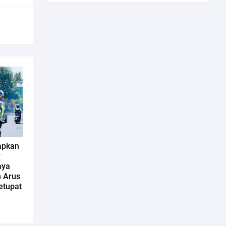
apkan
r
aya
n Arus
etupat