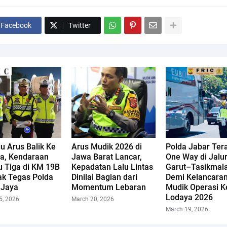
Facebook
Twitter
u Arus Balik Ke
Arus Mudik 2026 di
Polda Jabar Ter
ta, Kendaraan
Jawa Barat Lancar,
One Way di Jalu
 Tiga di KM 19B
Kepadatan Lalu Lintas
Garut–Tasikmal
ak Tegas Polda
Dinilai Bagian dari
Demi Kelancara
 Jaya
Momentum Lebaran
Mudik Operasi K
Lodaya 2026
5, 2026
March 20, 2026
March 19, 2026