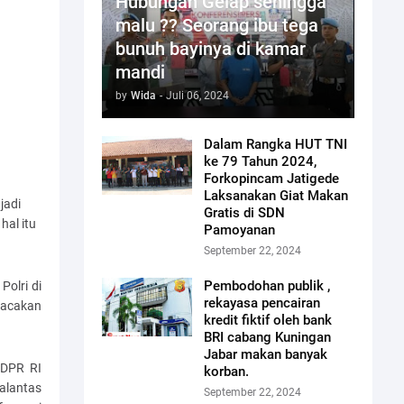
Hubungan Gelap sehingga
malu ?? Seorang ibu tega
bunuh bayinya di kamar
mandi
by
Wida
-
Juli 06, 2024
Dalam Rangka HUT TNI
ke 79 Tahun 2024,
Forkopincam Jatigede
Laksanakan Giat Makan
jadi
Gratis di SDN
hal itu
Pamoyanan
September 22, 2024
Pembodohan publik ,
Polri di
rekayasa pencairan
bacakan
kredit fiktif oleh bank
BRI cabang Kuningan
Jabar makan banyak
 DPR RI
korban.
alantas
September 22, 2024