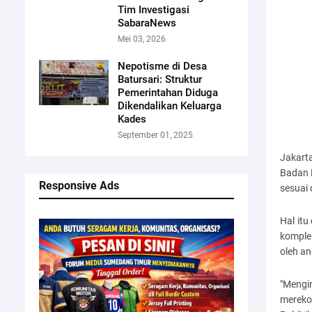
Tim Investigasi
SabaraNews
Mei 03, 2026
Nepotisme di Desa
Batursari: Struktur
Pemerintahan Diduga
Dikendalikan Keluarga
Kades
September 01, 2025
Jakarta
Badan L
Responsive Ads
sesuai 
Hal itu
komple
oleh an
"Mengi
mereko