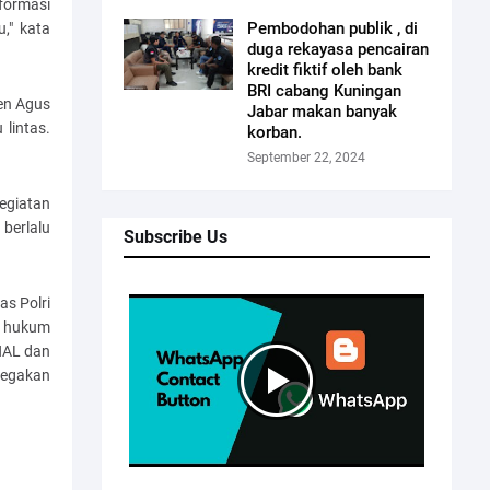
formasi
Pembodohan publik , di
," kata
duga rekayasa pencairan
kredit fiktif oleh bank
BRI cabang Kuningan
jen Agus
Jabar makan banyak
lintas.
korban.
September 22, 2024
egiatan
berlalu
Subscribe Us
as Polri
n hukum
GNAL dan
negakan