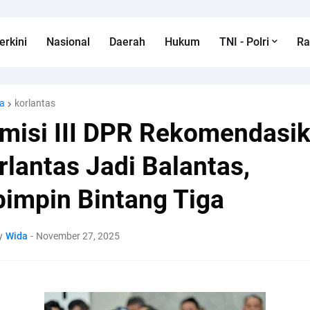
erkini
Nasional
Daerah
Hukum
TNI - Polri
R
a
korlantas
misi III DPR Rekomendasi
rlantas Jadi Balantas,
pimpin Bintang Tiga
y
Wida
-
November 27, 2025