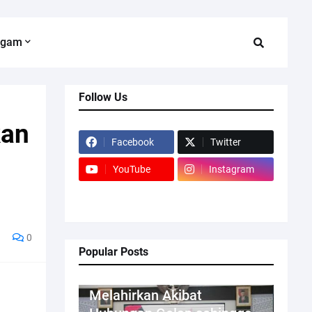
agam
Follow Us
kan
Facebook
Twitter
YouTube
Instagram
0
Popular Posts
Kriminal
Melahirkan Akibat