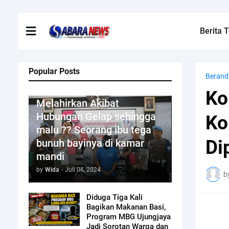
Berita T
Popular Posts
Berand
Kriminal
Ko
Melahirkan Akibat
Hubungan Gelap sehingga
Ko
malu ?? Seorang ibu tega
Di
bunuh bayinya di kamar
mandi
by
Wida
-
Juli 06, 2024
b
Diduga Tiga Kali
Bagikan Makanan Basi,
Program MBG Ujungjaya
Jadi Sorotan Warga dan