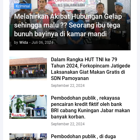
Kriminal
Melahirkan Akibat Hubungan Gelap
sehingga malu ?? Seorang ibu tega
bunuh bayinya di kamar mandi
by
Wida
-
Juli 06, 2024
Dalam Rangka HUT TNI ke 79
Tahun 2024, Forkopincam Jatigede
Laksanakan Giat Makan Gratis di
SDN Pamoyanan
September 22, 2024
Pembodohan publik , rekayasa
pencairan kredit fiktif oleh bank
BRI cabang Kuningan Jabar makan
banyak korban.
September 22, 2024
Pembodohan publik , di duga