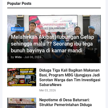
Popular Posts
Kriminal
Melahirkan Akibat Hubungan Gelap
sehingga malu ?? Seorang ibu tega
bunuh bayinya di kamar mandi
by
Wida
-
Juli 06, 2024
Diduga Tiga Kali Bagikan Makanan
Basi, Program MBG Ujungjaya Jadi
Sorotan Warga dan Tim Investigasi
SabaraNews
Mei 03, 2026
Nepotisme di Desa Batursari:
Struktur Pemerintahan Diduga