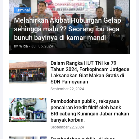
Kriminal
Melahirkan Akibat Hubungan Gelap
sehingga malu ?? Seorang ibu tega
bunuh bayinya di kamar mandi
by
Wida
-
Juli 06, 2024
Dalam Rangka HUT TNI ke 79
Tahun 2024, Forkopincam Jatigede
Laksanakan Giat Makan Gratis di
SDN Pamoyanan
September 22, 2024
Pembodohan publik , rekayasa
pencairan kredit fiktif oleh bank
BRI cabang Kuningan Jabar makan
banyak korban.
September 22, 2024