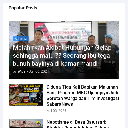
Popular Posts
Kriminal
Melahirkan Akibat Hubungan Gelap
sehingga malu ?? Seorang ibu tega
bunuh bayinya di kamar mandi
by
Wida
-
Juli 06, 2024
Diduga Tiga Kali Bagikan Makanan
Basi, Program MBG Ujungjaya Jadi
Sorotan Warga dan Tim Investigasi
SabaraNews
Mei 03, 2026
Nepotisme di Desa Batursari:
Struktur Pemerintahan Diduga