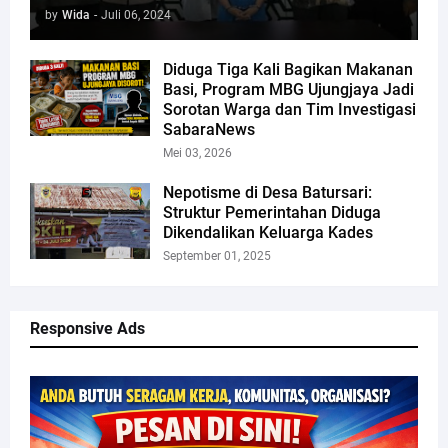
by
Wida
-
Juli 06, 2024
Diduga Tiga Kali Bagikan Makanan
Basi, Program MBG Ujungjaya Jadi
Sorotan Warga dan Tim Investigasi
SabaraNews
Mei 03, 2026
Nepotisme di Desa Batursari:
Struktur Pemerintahan Diduga
Dikendalikan Keluarga Kades
September 01, 2025
Responsive Ads