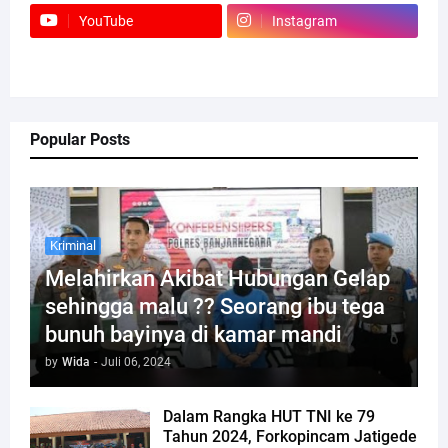
YouTube
Instagram
Popular Posts
Kriminal
Melahirkan Akibat Hubungan Gelap
sehingga malu ?? Seorang ibu tega
bunuh bayinya di kamar mandi
by
Wida
-
Juli 06, 2024
Dalam Rangka HUT TNI ke 79
Tahun 2024, Forkopincam Jatigede