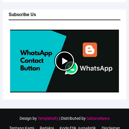
Subscribe Us
Design by
Templateify
| Distributed by
SabaraNews
Tentang Kami
Redaksi
Kode Etik Jurnalistik
Disclaimer