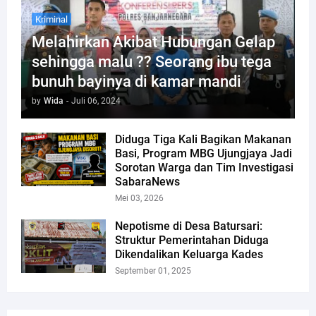
Kriminal
Melahirkan Akibat Hubungan Gelap
sehingga malu ?? Seorang ibu tega
bunuh bayinya di kamar mandi
by
Wida
-
Juli 06, 2024
Diduga Tiga Kali Bagikan Makanan
Basi, Program MBG Ujungjaya Jadi
Sorotan Warga dan Tim Investigasi
SabaraNews
Mei 03, 2026
Nepotisme di Desa Batursari:
Struktur Pemerintahan Diduga
Dikendalikan Keluarga Kades
September 01, 2025