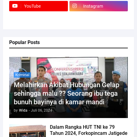
YouTube
Instagram
Popular Posts
Kriminal
Melahirkan Akibat Hubungan Gelap
sehingga malu ?? Seorang ibu tega
bunuh bayinya di kamar mandi
by
Wida
-
Juli 06, 2024
Dalam Rangka HUT TNI ke 79
Tahun 2024, Forkopincam Jatigede