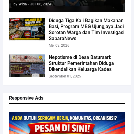
by
Wida
-
Juli 06, 2024
Diduga Tiga Kali Bagikan Makanan
Basi, Program MBG Ujungjaya Jadi
Sorotan Warga dan Tim Investigasi
SabaraNews
Mei 03, 2026
Nepotisme di Desa Batursari:
Struktur Pemerintahan Diduga
Dikendalikan Keluarga Kades
September 01, 2025
Responsive Ads