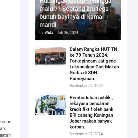
Hubungan Gelap sehingga
malu ?? Seorang ibu tega
bunuh bayinya di kamar
mandi
by
Wida
-
Juli 06, 2024
Dalam Rangka HUT TNI
ke 79 Tahun 2024,
Forkopincam Jatigede
Laksanakan Giat Makan
Gratis di SDN
Pamoyanan
September 22, 2024
Pembodohan publik ,
rekayasa pencairan
kredit fiktif oleh bank
BRI cabang Kuningan
Jabar makan banyak
Kompol
korban.
dan
September 22, 2024
giatan