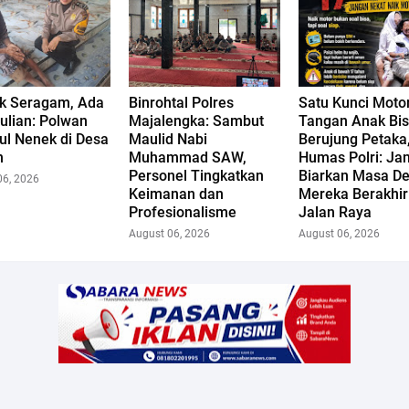
ik Seragam, Ada
Binrohtal Polres
Satu Kunci Motor
ulian: Polwan
Majalengka: Sambut
Tangan Anak Bi
ul Nenek di Desa
Maulid Nabi
Berujung Petaka
n
Muhammad SAW,
Humas Polri: Ja
Personel Tingkatkan
Biarkan Masa D
06, 2026
Keimanan dan
Mereka Berakhir
Profesionalisme
Jalan Raya
August 06, 2026
August 06, 2026