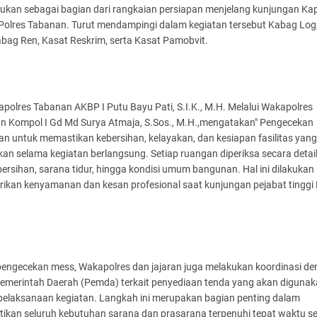
akukan sebagai bagian dari rangkaian persiapan menjelang kunjungan Ka
e Polres Tabanan. Turut mendampingi dalam kegiatan tersebut Kabag Log
bag Ren, Kasat Reskrim, serta Kasat Pamobvit.
Kapolres Tabanan AKBP I Putu Bayu Pati, S.I.K., M.H. Melalui Wakapolres
n Kompol I Gd Md Surya Atmaja, S.Sos., M.H.,mengatakan" Pengecekan
an untuk memastikan kebersihan, kelayakan, dan kesiapan fasilitas yan
an selama kegiatan berlangsung. Setiap ruangan diperiksa secara detail
bersihan, sarana tidur, hingga kondisi umum bangunan. Hal ini dilakukan
ikan kenyamanan dan kesan profesional saat kunjungan pejabat tinggi
 pengecekan mess, Wakapolres dan jajaran juga melakukan koordinasi d
Pemerintah Daerah (Pemda) terkait penyediaan tenda yang akan diguna
pelaksanaan kegiatan. Langkah ini merupakan bagian penting dalam
ikan seluruh kebutuhan sarana dan prasarana terpenuhi tepat waktu s