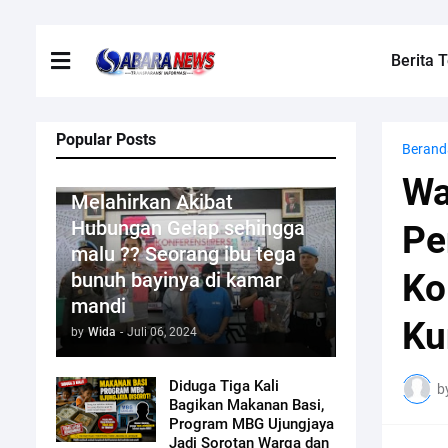
Berita T
Popular Posts
Berand
Kriminal
Wa
Melahirkan Akibat
Hubungan Gelap sehingga
Pe
malu ?? Seorang ibu tega
Ko
bunuh bayinya di kamar
mandi
Ku
by
Wida
-
Juli 06, 2024
Diduga Tiga Kali
b
Bagikan Makanan Basi,
Program MBG Ujungjaya
Jadi Sorotan Warga dan