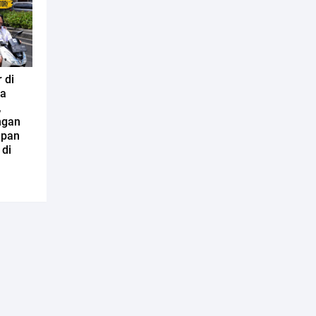
 di
sa
,
ngan
epan
 di