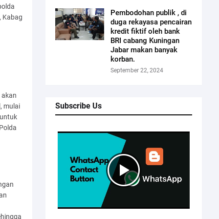
polda
Pembodohan publik , di
, Kabag
duga rekayasa pencairan
kredit fiktif oleh bank
BRI cabang Kuningan
Jabar makan banyak
korban.
September 22, 2024
g akan
Subscribe Us
, mulai
 untuk
 Polda
engan
kan
ehingga