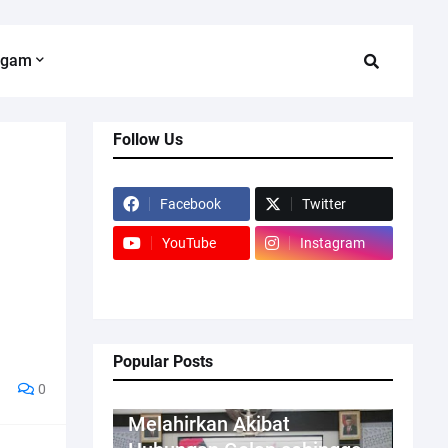
agam
Follow Us
Facebook
Twitter
YouTube
Instagram
Popular Posts
0
Kriminal
Melahirkan Akibat