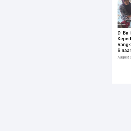
Di Bal
Keped
Rangk
Binaa
August 