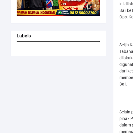
ini dil
Bali k
Ops, Ka
Labels
Seijin 
Tabana
dilakuk
digunak
dari ke
member
Bali.
Selain
pihak 
dalam 
memast