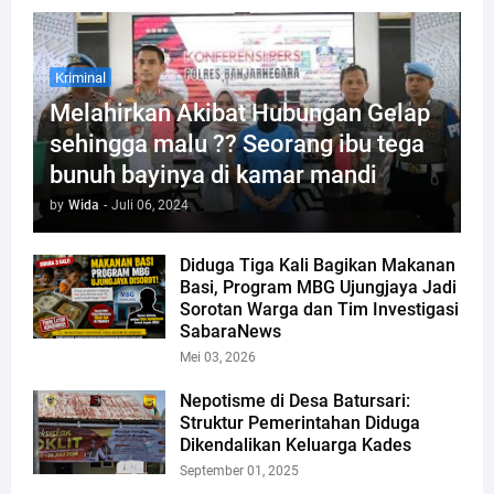
Kriminal
Melahirkan Akibat Hubungan Gelap
sehingga malu ?? Seorang ibu tega
bunuh bayinya di kamar mandi
by
Wida
-
Juli 06, 2024
Diduga Tiga Kali Bagikan Makanan
Basi, Program MBG Ujungjaya Jadi
Sorotan Warga dan Tim Investigasi
SabaraNews
Mei 03, 2026
Nepotisme di Desa Batursari:
Struktur Pemerintahan Diduga
Dikendalikan Keluarga Kades
September 01, 2025