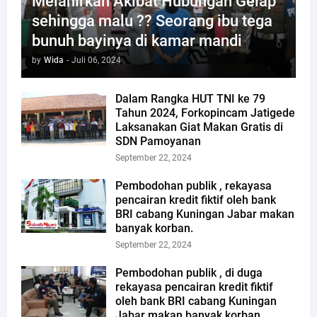
Melahirkan Akibat Hubungan Gelap
sehingga malu ?? Seorang ibu tega
bunuh bayinya di kamar mandi
by
Wida
-
Juli 06, 2024
Dalam Rangka HUT TNI ke 79
Tahun 2024, Forkopincam Jatigede
Laksanakan Giat Makan Gratis di
SDN Pamoyanan
September 22, 2024
Pembodohan publik , rekayasa
pencairan kredit fiktif oleh bank
BRI cabang Kuningan Jabar makan
banyak korban.
September 22, 2024
Pembodohan publik , di duga
rekayasa pencairan kredit fiktif
oleh bank BRI cabang Kuningan
Jabar makan banyak korban.