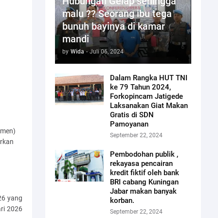
Hubungan Gelap sehingga
malu ?? Seorang ibu tega
bunuh bayinya di kamar
mandi
by
Wida
-
Juli 06, 2024
Dalam Rangka HUT TNI
ke 79 Tahun 2024,
Forkopincam Jatigede
Laksanakan Giat Makan
Gratis di SDN
Pamoyanan
amen)
September 22, 2024
arkan
Pembodohan publik ,
rekayasa pencairan
kredit fiktif oleh bank
BRI cabang Kuningan
Jabar makan banyak
26 yang
korban.
ri 2026
September 22, 2024