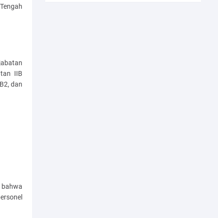
 Tengah
jabatan
atan IIB
IB2, dan
n bahwa
ersonel