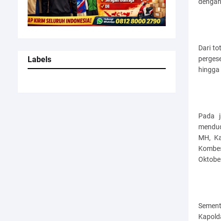
dengan
Dari t
Labels
pergese
hingga
Pada j
mendudu
MH, Ka
Kombes
Oktobe
Sement
Kapolda