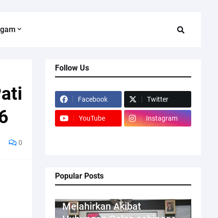
agam
Follow Us
ati
Facebook
Twitter
6
YouTube
Instagram
0
Popular Posts
Kriminal
Melahirkan Akibat