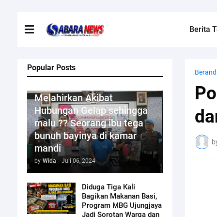
Berita T
Popular Posts
Berand
Kriminal
Po
Melahirkan Akibat
Hubungan Gelap sehingga
da
malu ?? Seorang ibu tega
bunuh bayinya di kamar
b
mandi
by
Wida
-
Juli 06, 2024
Diduga Tiga Kali
Bagikan Makanan Basi,
Program MBG Ujungjaya
Jadi Sorotan Warga dan