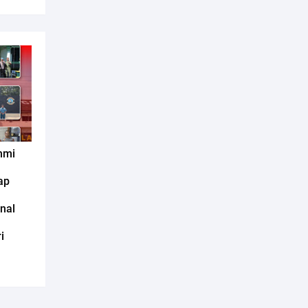
hmi
ap
nal
i