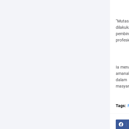
“Mutas
dilaku
pembin
profesi
Ia men
amanah
dalam
masyar
Tags: