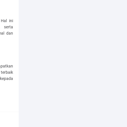
Hal ini
, serta
mal dan
apatkan
terbaik
kepada