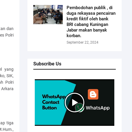
Pembodohan publik , di
duga rekayasa pencairan
kredit fiktif oleh bank
BRI cabang Kuningan
tan dan
Jabar makan banyak
es Polri
korban.
September 22, 2024
Subscribe Us
el yang
ko, SIK,
h Polri
 Arkara
ap tiga
 M.Hum.,