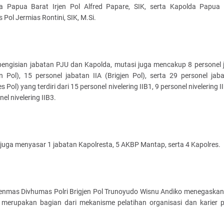
a Papua Barat Irjen Pol Alfred Papare, SIK, serta Kapolda Papua
Pol Jermias Rontini, SIK, M.Si.
 pengisian jabatan PJU dan Kapolda, mutasi juga mencakup 8 personel 
en Pol), 15 personel jabatan IIA (Brigjen Pol), serta 29 personel jab
 Pol) yang terdiri dari 15 personel nivelering IIB1, 9 personel nivelering I
nel nivelering IIB3.
juga menyasar 1 jabatan Kapolresta, 5 AKBP Mantap, serta 4 Kapolres.
enmas Divhumas Polri Brigjen Pol Trunoyudo Wisnu Andiko menegaska
 merupakan bagian dari mekanisme pelatihan organisasi dan karier p