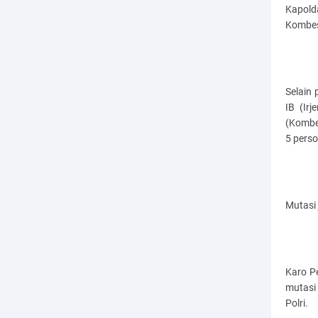
Kapold
Kombes 
Selain
IB (Irj
(Kombes
5 perso
Mutasi 
Karo P
mutasi
Polri.