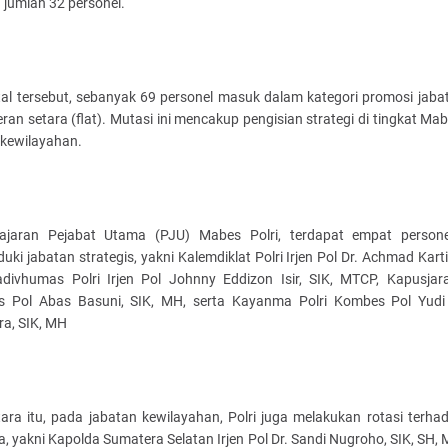
 jumlah 32 personel.
otal tersebut, sebanyak 69 personel masuk dalam kategori promosi jaba
ran setara (flat). Mutasi ini mencakup pengisian strategi di tingkat Mab
 kewilayahan.
ajaran Pejabat Utama (PJU) Mabes Polri, terdapat empat person
ki jabatan strategis, yakni Kalemdiklat Polri Irjen Pol Dr. Achmad Karti
divhumas Polri Irjen Pol Johnny Eddizon Isir, SIK, MTCP, Kapusjara
 Pol Abas Basuni, SIK, MH, serta Kayanma Polri Kombes Pol Yudi
ra, SIK, MH
ara itu, pada jabatan kewilayahan, Polri juga melakukan rotasi terhad
, yakni Kapolda Sumatera Selatan Irjen Pol Dr. Sandi Nugroho, SIK, SH,