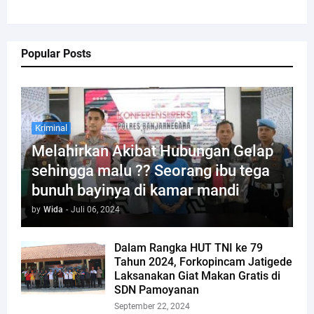
Popular Posts
Kriminal
Melahirkan Akibat Hubungan Gelap
sehingga malu ?? Seorang ibu tega
bunuh bayinya di kamar mandi
by
Wida
-
Juli 06, 2024
Dalam Rangka HUT TNI ke 79
Tahun 2024, Forkopincam Jatigede
Laksanakan Giat Makan Gratis di
SDN Pamoyanan
September 22, 2024