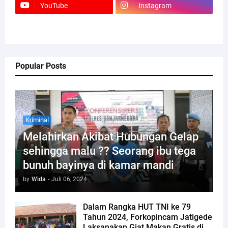
YouTube
Instagram
Popular Posts
Kriminal
Melahirkan Akibat Hubungan Gelap
sehingga malu ?? Seorang ibu tega
bunuh bayinya di kamar mandi
by
Wida
-
Juli 06, 2024
Dalam Rangka HUT TNI ke 79
Tahun 2024, Forkopincam Jatigede
Laksanakan Giat Makan Gratis di