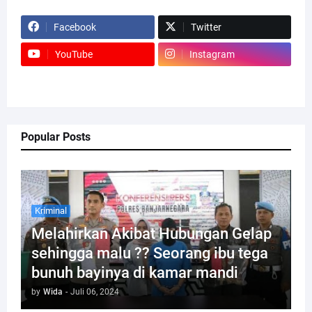
Facebook
Twitter
YouTube
Instagram
Popular Posts
Kriminal
Melahirkan Akibat Hubungan Gelap
sehingga malu ?? Seorang ibu tega
bunuh bayinya di kamar mandi
by
Wida
-
Juli 06, 2024