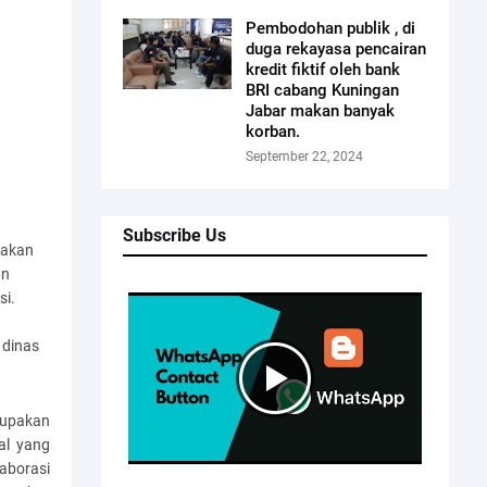
Pembodohan publik , di
duga rekayasa pencairan
kredit fiktif oleh bank
BRI cabang Kuningan
Jabar makan banyak
korban.
September 22, 2024
Subscribe Us
takan
an
si.
 dinas
rupakan
al yang
aborasi