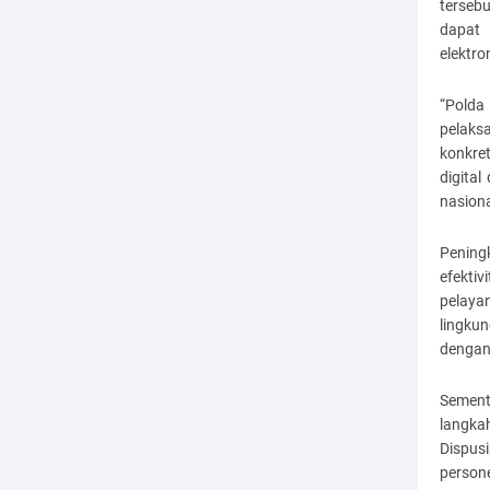
terseb
dapat
elektro
“Polda
pelaks
konkre
digital
nasiona
Pening
efektiv
pelaya
lingku
dengan
Sement
langka
Dispus
person