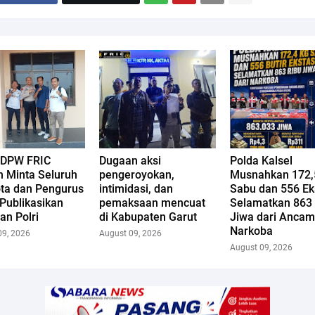
 DPW FRIC
Dugaan aksi
Polda Kalsel
n Minta Seluruh
pengeroyokan,
Musnahkan 172,
ta dan Pengurus
intimidasi, dan
Sabu dan 556 Eks
Publikasikan
pemaksaan mencuat
Selamatkan 863
an Polri
di Kabupaten Garut
Jiwa dari Anca
Narkoba
09, 2026
August 09, 2026
August 09, 2026