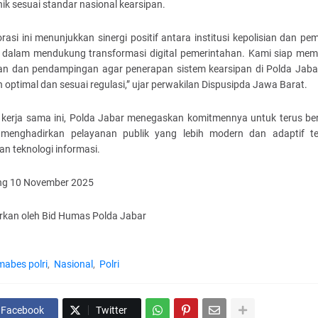
nik sesuai standar nasional kearsipan.
rasi ini menunjukkan sinergi positif antara institusi kepolisian dan pe
 dalam mendukung transformasi digital pemerintahan. Kami siap mem
han dan pendampingan agar penerapan sistem kearsipan di Polda Jaba
n optimal dan sesuai regulasi,” ujar perwakilan Dispusipda Jawa Barat.
i kerja sama ini, Polda Jabar menegaskan komitmennya untuk terus ber
menghadirkan pelayanan publik yang lebih modern dan adaptif t
n teknologi informasi.
g 10 November 2025
arkan oleh Bid Humas Polda Jabar
mabes polri
Nasional
Polri
Facebook
Twitter