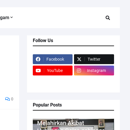
agam
Follow Us
Facebook
Twitter
YouTube
Instagram
0
Popular Posts
Kriminal
Melahirkan Akibat