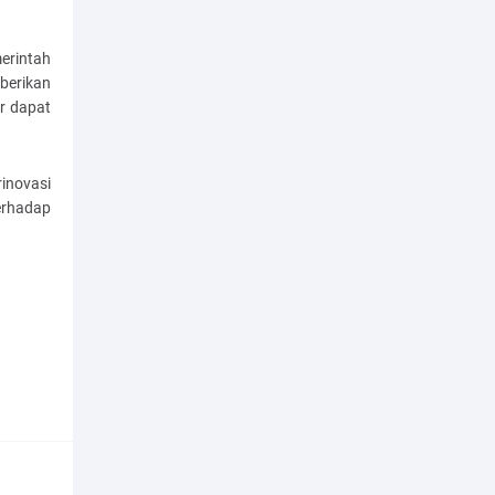
merintah
berikan
r dapat
inovasi
erhadap