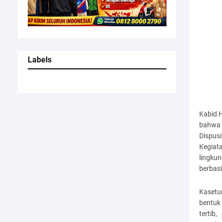
Labels
Kabid 
bahwa 
Dispusi
Kegiata
lingku
berbasi
Kasetu
bentuk
tertib