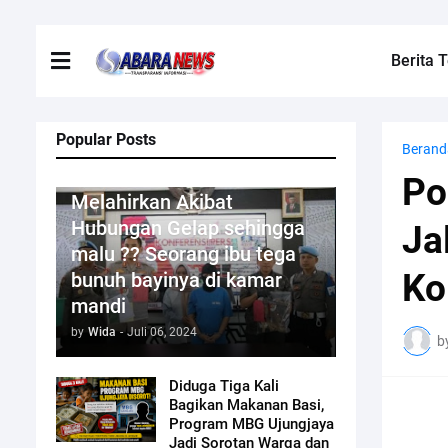
Berita T
Popular Posts
Berand
Kriminal
Po
Melahirkan Akibat
Hubungan Gelap sehingga
Ja
malu ?? Seorang ibu tega
Ko
bunuh bayinya di kamar
mandi
by
Wida
-
Juli 06, 2024
b
Diduga Tiga Kali
Bagikan Makanan Basi,
Program MBG Ujungjaya
Jadi Sorotan Warga dan