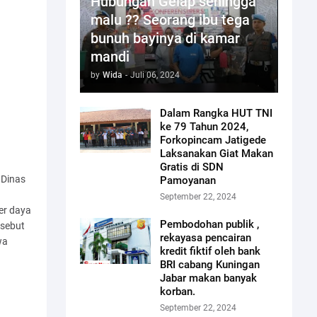
Hubungan Gelap sehingga
malu ?? Seorang ibu tega
bunuh bayinya di kamar
mandi
by
Wida
-
Juli 06, 2024
Dalam Rangka HUT TNI
ke 79 Tahun 2024,
Forkopincam Jatigede
Laksanakan Giat Makan
Gratis di SDN
 Dinas
Pamoyanan
September 22, 2024
er daya
Pembodohan publik ,
rsebut
rekayasa pencairan
wa
kredit fiktif oleh bank
BRI cabang Kuningan
Jabar makan banyak
korban.
September 22, 2024