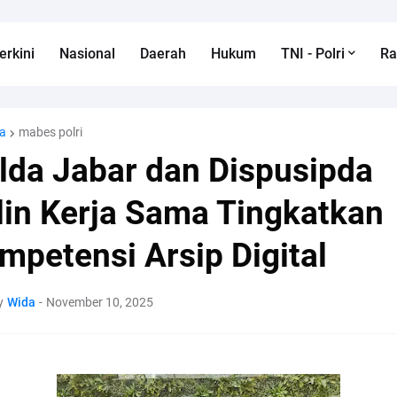
erkini
Nasional
Daerah
Hukum
TNI - Polri
R
a
mabes polri
lda Jabar dan Dispusipda
lin Kerja Sama Tingkatkan
mpetensi Arsip Digital
y
Wida
-
November 10, 2025