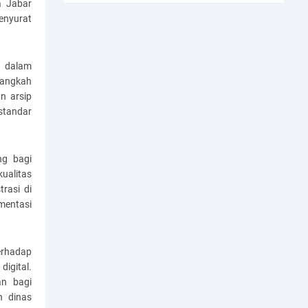
a Jabar
nyurat
i dalam
langkah
n arsip
 standar
ng bagi
kualitas
rasi di
mentasi
erhadap
igital.
an bagi
h dinas