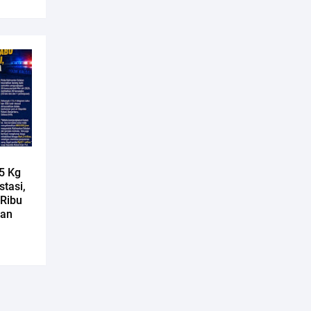
5 Kg
tasi,
 Ribu
man