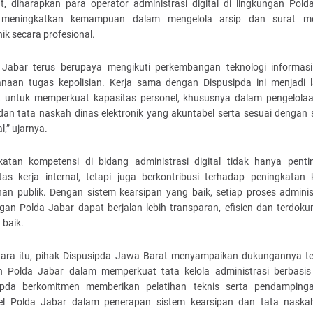
ut, diharapkan para operator administrasi digital di lingkungan Pold
 meningkatkan kemampuan dalam mengelola arsip dan surat me
nik secara profesional.
 Jabar terus berupaya mengikuti perkembangan teknologi informas
anaan tugas kepolisian. Kerja sama dengan Dispusipda ini menjadi 
t untuk memperkuat kapasitas personel, khususnya dalam pengelolaa
 dan tata naskah dinas elektronik yang akuntabel serta sesuai dengan
l,” ujarnya.
katan kompetensi di bidang administrasi digital tidak hanya penti
itas kerja internal, tetapi juga berkontribusi terhadap peningkatan 
nan publik. Dengan sistem kearsipan yang baik, setiap proses administ
ngan Polda Jabar dapat berjalan lebih transparan, efisien dan terdoku
 baik.
ara itu, pihak Dispusipda Jawa Barat menyampaikan dukungannya t
h Polda Jabar dalam memperkuat tata kelola administrasi berbasis d
ipda berkomitmen memberikan pelatihan teknis serta pendamping
el Polda Jabar dalam penerapan sistem kearsipan dan tata naska