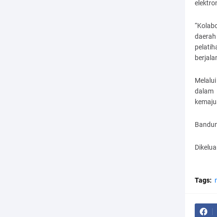
elektro
“Kolabo
daerah
pelati
berjala
Melalu
dalam 
kemajua
Bandun
Dikelu
Tags: